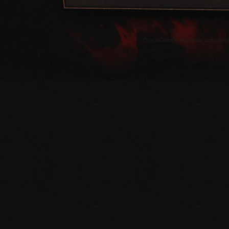
OracleGamer.net olarak tanıdığınız