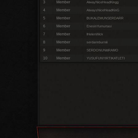
3
Member
AlwayNiceHeadKingg
4
Member
AlwaysNiceHeadKinG
5
Member
BUKALEMUNSERDARR
6
Member
EnesinYumurtasi
7
Member
lHelenWick
8
Member
serdarinburniii
9
Member
SERDONUNitiRAMO
10
Member
YUSUFUNYIRTIKATLETI