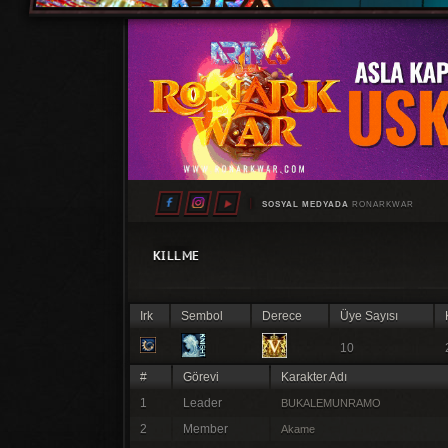
SOSYAL MEDYADA
RONARKWAR
KILLME
Irk
Sembol
Derece
Üye Sayısı
10
#
Görevi
Karakter Adı
1
Leader
BUKALEMUNRAMO
2
Member
Akame