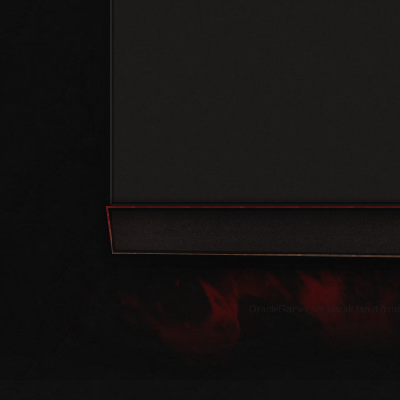
OracleGamer.net olarak tanıdığınız