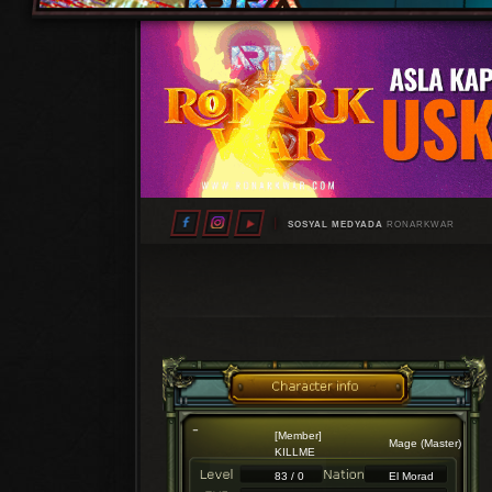
SOSYAL MEDYADA
RONARKWAR
[Member]
Mage (Master)
KILLME
83 / 0
El Morad