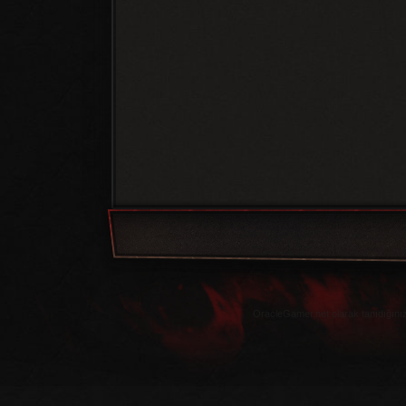
OracleGamer.net olarak tanıdığınız