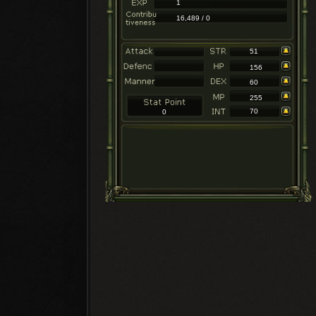
1
16,489 / 0
51
156
60
255
70
0