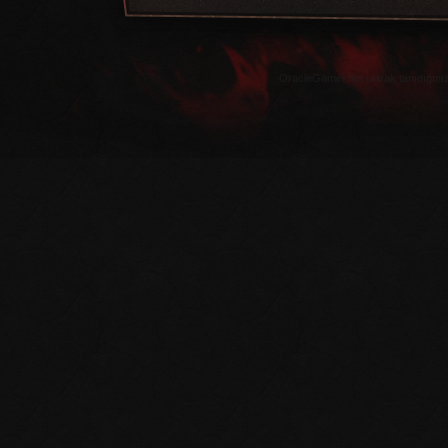
OracleGamer.net olarak tanıdığınız