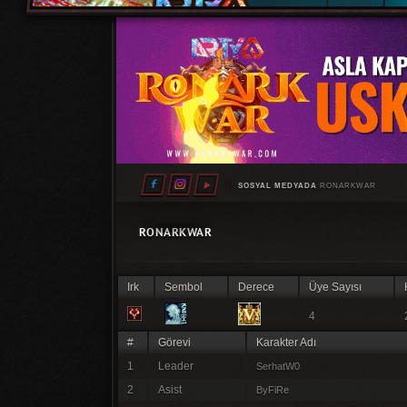
SOSYAL MEDYADA
RONARKWAR
RONARKWAR
Irk
Sembol
Derece
Üye Sayısı
4
#
Görevi
Karakter Adı
1
Leader
SerhatW0
2
Asist
ByFiRe