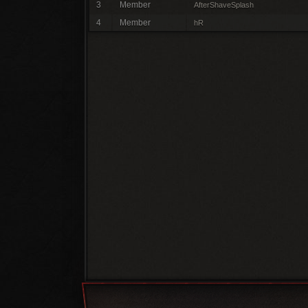
3
Member
AfterShaveSplash
4
Member
hR