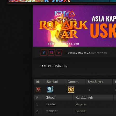
SOSYAL MEDYADA
RONARKWAR
FAMILYBUSINESS
Irk
Sembol
Derece
Üye Sayısı
3
#
Görevi
Karakter Adı
1
Leader
Magenta
2
Member
Gandalf