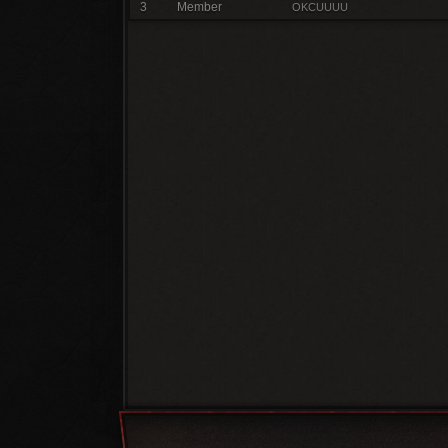
3
Member
OKCUUUU