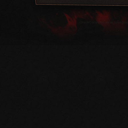
OracleGamer.net olarak tanıdığınız