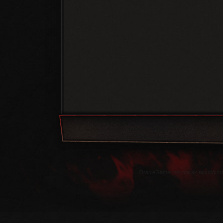
OracleGamer.net olarak tanıdığınız