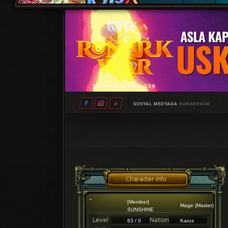
SOSYAL MEDYADA
RONARKWAR
[Member]
Mage (Master)
SUNSHINE
83 / 0
Karus