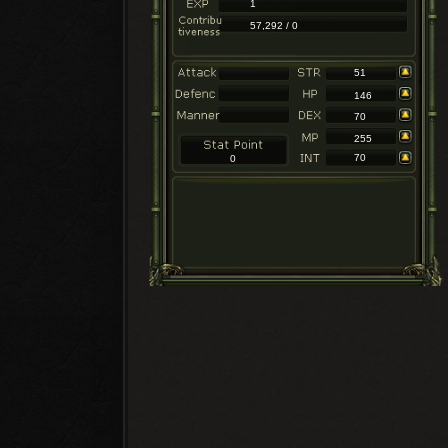
1
57,292 / 0
51
146
70
255
70
0