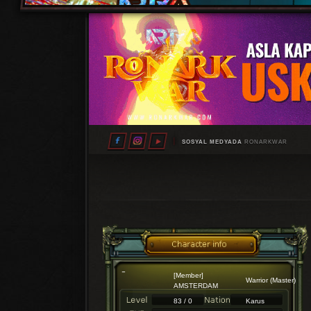
SOSYAL MEDYADA
RONARKWAR
[Member]
Warrior (Master)
AMSTERDAM
83 / 0
Karus