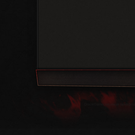
OracleGamer.net olarak tanıdığınız