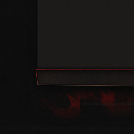
OracleGamer.net olarak tanıdığınız