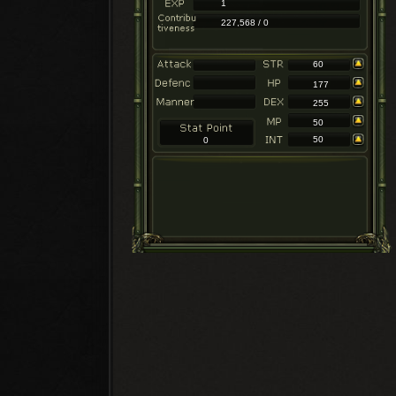
1
227,568 / 0
60
177
255
50
50
0