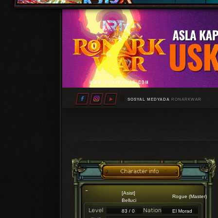
SOSYAL MEDYADA
RONARKWAR
[Asist]
Rogue (Master)
Belluci
83 / 0
El Morad