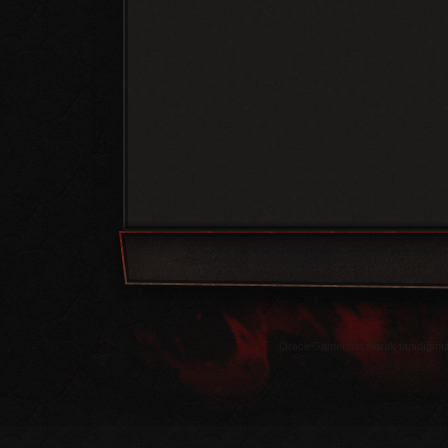
OracleGamer.net olarak tanıdığınız