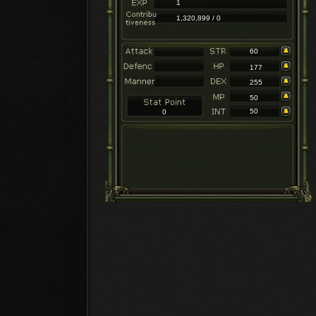
1
1,320,899 / 0
60
177
255
50
50
0