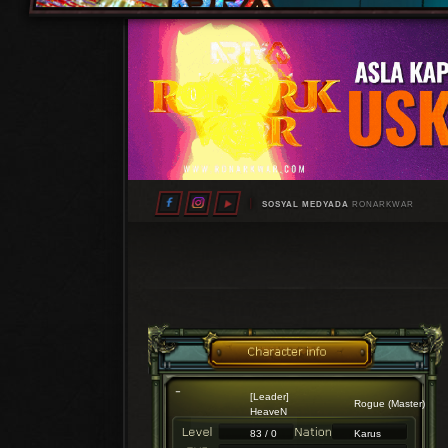
SOSYAL MEDYADA
RONARKWAR
[Leader]
Rogue (Master)
HeaveN
83 / 0
Karus