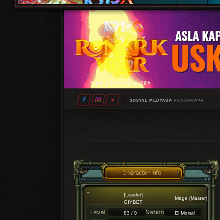
SOSYAL MEDYADA
RONARKWAR
[Leader]
Mage (Master)
GIYBET
83 / 0
El Morad