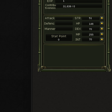
1
31,639 / 0
51
146
70
255
70
0