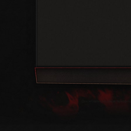
OracleGamer.net olarak tanıdığınız