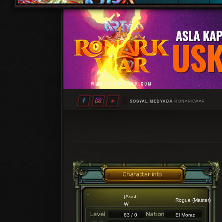
SOSYAL MEDYADA
RONARKWAR
[Asist]
Rogue (Master)
W
83 / 0
El Morad