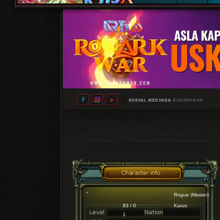
SOSYAL MEDYADA
RONARKWAR
Rogue (Master)
83 / 0
Karus
1