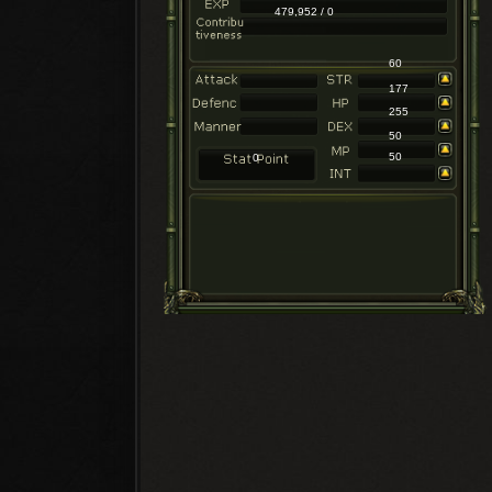
479,952 / 0
60
177
255
50
50
0