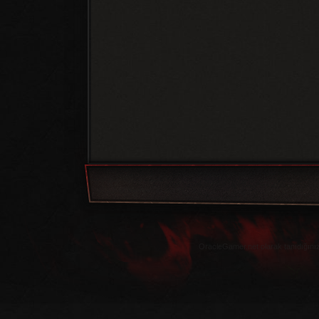
OracleGamer.net olarak tanıdığınız