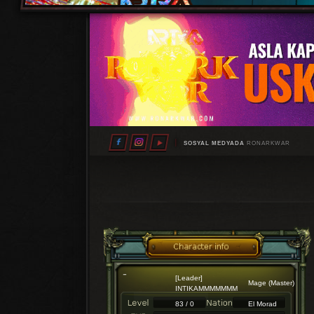
SOSYAL MEDYADA
RONARKWAR
[Leader]
Mage (Master)
INTIKAMMMMMMM
83 / 0
El Morad