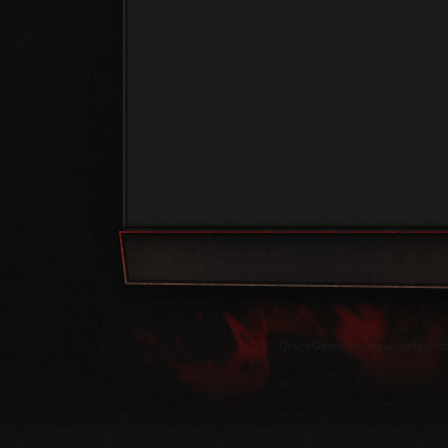
OracleGamer.net olarak tanıdığınız