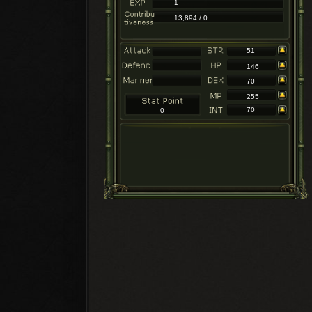
1
13,894 / 0
51
146
70
255
70
0