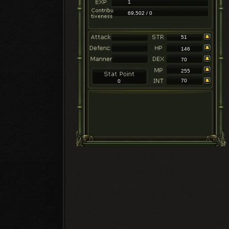
1
69,502 / 0
51
146
70
255
70
0