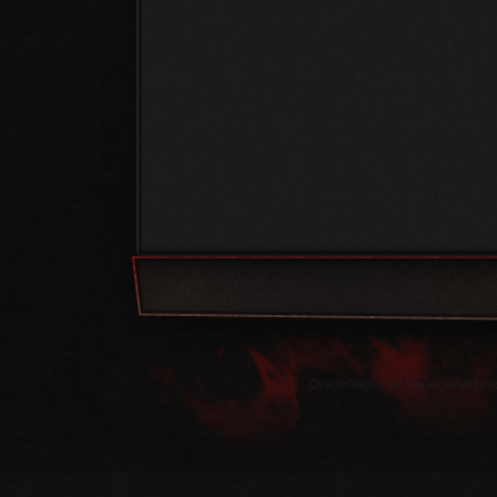
OracleGamer.net olarak tanıdığınız