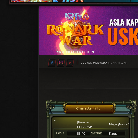
SOSYAL MEDYADA
RONARKWAR
[Member]
Mage (Master)
PHEARSP
83 / 0
Karus