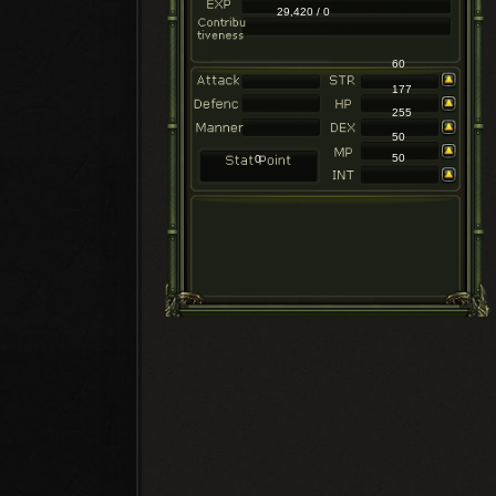
29,420 / 0
60
177
255
50
50
0