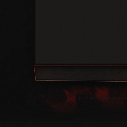
OracleGamer.net olarak tanıdığınız