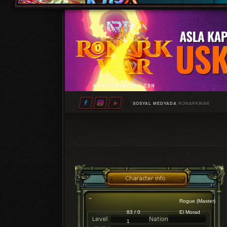
SOSYAL MEDYADA
RONARKWAR
Rogue (Master)
83 / 0
El Morad
1