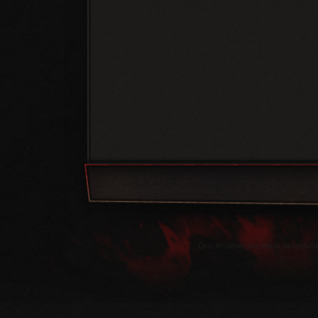
OracleGamer.net olarak tanıdığınız