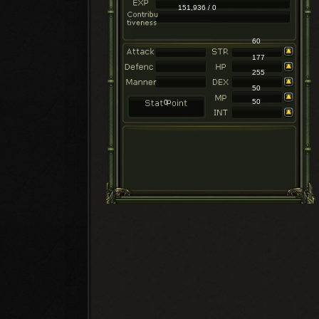
151,936 / 0
60
177
255
50
50
0