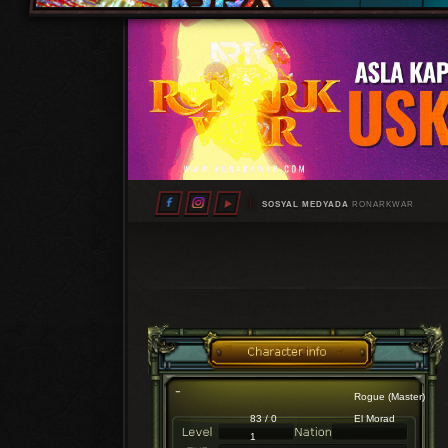
SOSYAL MEDYADA
RONARKWAR
Rogue (Master)
83 / 0
El Morad
1