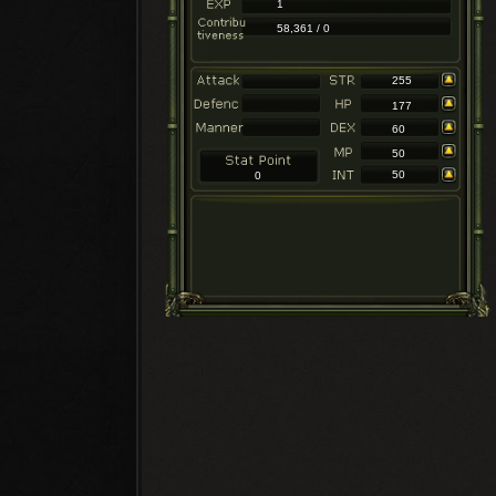
1
58,361 / 0
255
177
60
50
50
0