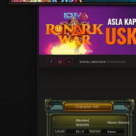
SOSYAL MEDYADA
RONARKWAR
[Member]
Warrior (Master)
REBORN
83 / 0
Karus