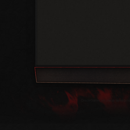
OracleGamer.net olarak tanıdığınız