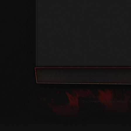
OracleGamer.net olarak tanıdığınız