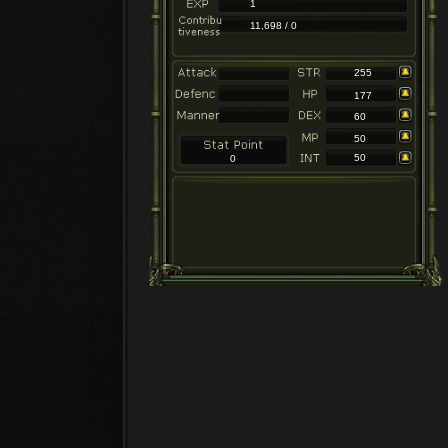
1
11,698 / 0
255
177
60
50
50
0