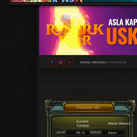
SOSYAL MEDYADA
RONARKWAR
[Leader]
Warrior (Master)
TOPRAK
83 / 0
Karus